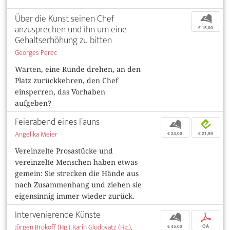
Über die Kunst seinen Chef
b
anzusprechen und ihn um eine
€ 15,00
Gehaltserhöhung zu bitten
Georges Perec
Warten, eine Runde drehen, an den
Platz zurückkehren, den Chef
einsperren, das Vorhaben
aufgeben?
Feierabend eines Fauns
b
e
Angelika Meier
€ 24,00
€ 21,99
Vereinzelte Prosastücke und
vereinzelte Menschen haben etwas
gemein: Sie strecken die Hände aus
nach Zusammenhang und ziehen sie
eigensinnig immer wieder zurück.
Intervenierende Künste
b
p
Jürgen Brokoff (Hg.)
,
Karin Gludovatz (Hg.)
,
€ 45,00
OA