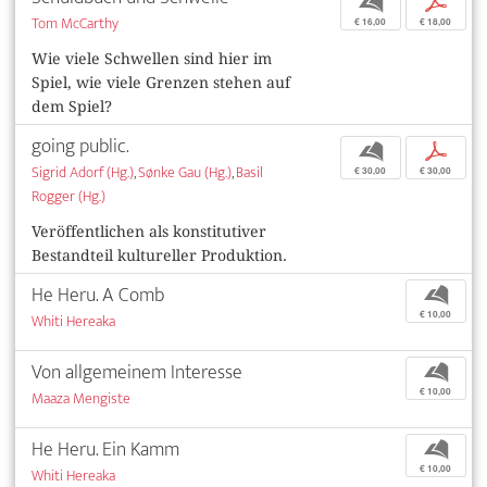
b
p
Tom McCarthy
€ 16,00
€ 18,00
Wie viele Schwellen sind hier im
Spiel, wie viele Grenzen stehen auf
dem Spiel?
going public.
b
p
Sigrid Adorf (Hg.)
,
Sønke Gau (Hg.)
,
Basil
€ 30,00
€ 30,00
Rogger (Hg.)
Veröffentlichen als konstitutiver
Bestandteil kultureller Produktion.
He Heru. A Comb
b
€ 10,00
Whiti Hereaka
Von allgemeinem Interesse
b
€ 10,00
Maaza Mengiste
He Heru. Ein Kamm
b
€ 10,00
Whiti Hereaka