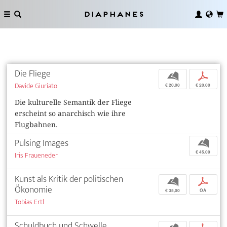
Diaphanes
Die Fliege
b
p
Davide Giuriato
€ 20,00
€ 20,00
Die kulturelle Semantik der Fliege
erscheint so anarchisch wie ihre
Flugbahnen.
Pulsing Images
b
€ 45,00
Iris Fraueneder
Kunst als Kritik der politischen
b
p
Ökonomie
€ 35,00
OA
Tobias Ertl
Schuldbuch und Schwelle