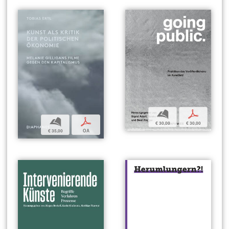
b
p
b
p
€ 30,00
€ 30,00
€ 35,00
OA