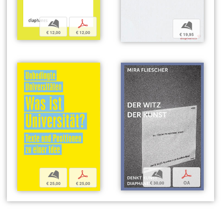
b
p
b
€ 12,00
€ 12,00
€ 19,95
b
p
b
p
€ 30,00
OA
€ 25,00
€ 25,00