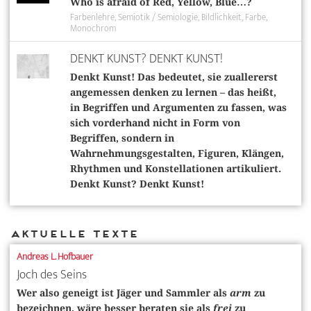
Who is afraid of Red, Yellow, Blue…?
Farbenlehre
Semiotik / Semiologie
Bildlichkeit
Farbe
Monochrom
DENKT KUNST? DENKT KUNST!
Denkt Kunst! Das bedeutet, sie zuallererst
angemessen denken zu lernen – das heißt,
in Begriffen und Argumenten zu fassen, was
sich vorderhand nicht in Form von
Begriffen, sondern in
Wahrnehmungsgestalten, Figuren, Klängen,
Rhythmen und Konstellationen artikuliert.
Denkt Kunst? Denkt Kunst!
Aktuelle Texte
Andreas L. Hofbauer
Joch des Seins
Wer also geneigt ist Jäger und Sammler als
arm
zu
bezeichnen, wäre besser beraten sie als
frei
zu