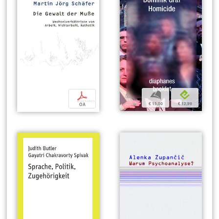
b
e
p
€ 15,00
€ 12,99
OA