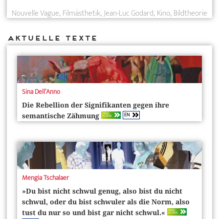
Nouvelle Vague
Filmästhetik
Jean-Luc Godard
Kino
Bildtheorie
Aktuelle Texte
Sina Dell’Anno
Die Rebellion der Signifikanten gegen ihre
EN
OPEN
semantische Zähmung
ACCESS
Mengia Tschalaer
»Du bist nicht schwul genug, also bist du nicht
schwul, oder du bist schwuler als die Norm, also
OPEN
tust du nur so und bist gar nicht schwul.«
ACCESS