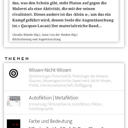
das, was den Schein gibt, steht Platon auf gegen die
Malerei als eine Aktivität, die mit der seinen
rivalisiert. Dieses andere ist das ›klein a‹, um das ein
Kampf geführt wird, dessen Seele die Augentäuschung
ist.« (Jacques Lacan) Der materialreiche Band...
Claudia Blümle (Hg.), Anne von der Heiden (Hg.)
Blickzähmung und Augentäuschung
Themen
Wissen-Nicht-Wissen
Epistemologie
Potentialität
Poetologie des Wissens
Staunen
Wissensgeschichte
Experiment
Nicht-Wissen
Poetik
Literaturwissenschaft
Müßiggang
Autofiktion | Metafiktion
Erinnerung
Fiktionstheorie
Autofiktion
Fiktion
Autobiographie
Farbe und Bedeutung