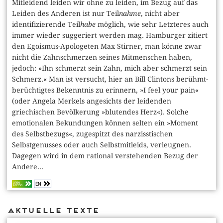
Mitleidend leiden wir ohne zu leiden, im Bezug auf das
Leiden des Anderen ist nur Teil
nahme
, nicht aber
identifizierende Teil
habe
möglich, wie sehr Letzteres auch
immer wieder suggeriert werden mag. Hamburger zitiert
den Egoismus-Apologeten Max Stirner, man könne zwar
nicht die Zahnschmerzen seines Mitmenschen haben,
jedoch: »Ihn schmerzt sein Zahn, mich aber schmerzt sein
Schmerz.« Man ist versucht, hier an Bill Clintons berühmt-
berüchtigtes Bekenntnis zu erinnern, »I feel your pain«
(oder Angela Merkels angesichts der leidenden
griechischen Bevölkerung »blutendes Herz«). Solche
emotionalen Bekundungen können selten ein »Moment
des Selbstbezugs«, zugespitzt des narzisstischen
Selbstgenusses oder auch Selbstmitleids, verleugnen.
Dagegen wird in dem rational verstehenden Bezug der
Andere...
EN
OPEN
ACCESS
Aktuelle Texte