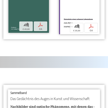
b
p
b
p
€ 45,00
OA
€ 35,00
OA
Sammelband
Das Gedächtnis des Auges in Kunst und Wissenschaft
Nachbilder sind optische Phänomene, mit denen das ­