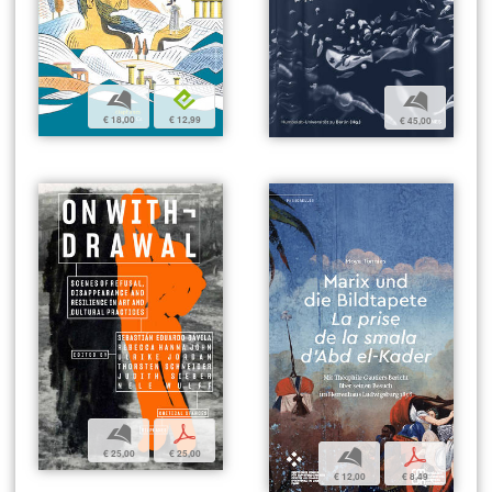
b
e
b
€ 18,00
€ 12,99
€ 45,00
b
p
b
p
€ 25,00
€ 25,00
€ 12,00
€ 8,49