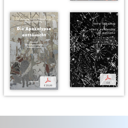
p
p
OA
€ 25,00