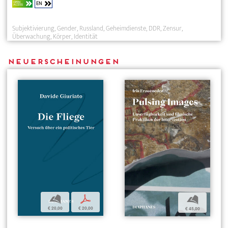
EN
OPEN
ACCESS
Subjektivierung
Gender
Russland
Geheimdienste
DDR
Zensur
Überwachung
Körper
Identität
Neuerscheinungen
b
p
b
€ 20,00
€ 20,00
€ 45,00