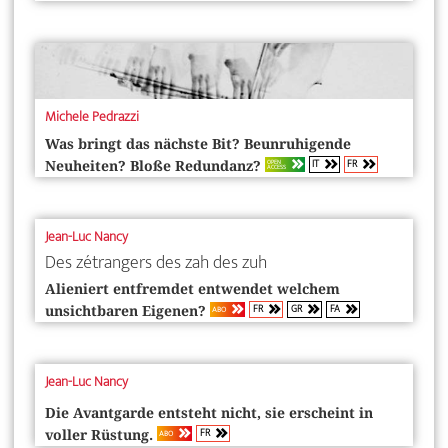
Michele Pedrazzi
Was bringt das nächste Bit? Beunruhigende
IT
FR
OPEN
Neuheiten? Bloße Redundanz?
ACCESS
Jean-Luc Nancy
Des zétrangers des zah des zuh
Alieniert entfremdet entwendet welchem
FR
GR
FA
ABO
unsichtbaren Eigenen?
Jean-Luc Nancy
Die Avantgarde entsteht nicht, sie erscheint in
FR
ABO
voller Rüstung.