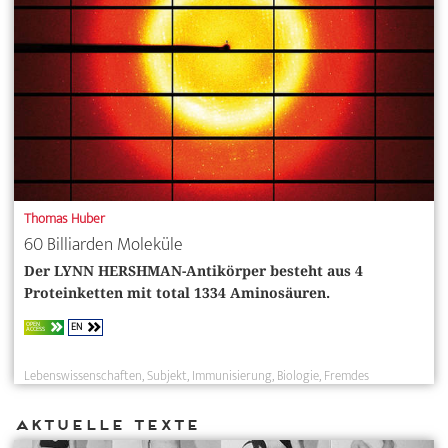
Thomas Huber
60 Billiarden Moleküle
Der LYNN HERSHMAN-Antikörper besteht aus 4
Proteinketten mit total 1334 Aminosäuren.
EN
OPEN
ACCESS
Lebenswissenschaften
Subjekt
Immunisierung
Biologie
Fremdes
Aktuelle Texte