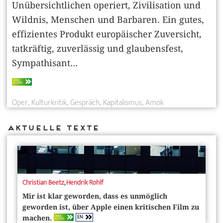
Unübersichtlichen operiert, Zivilisation und
Wildnis, Menschen und Barbaren. Ein gutes,
effizientes Produkt europäischer Zuversicht,
tatkräftig, zuverlässig und glaubensfest,
Sympathisant...
OPEN
ACCESS
Oper
Kulturkritik
Gespräch
Kapitalismus
Amok
Aktuelle Texte
Christian Beetz
,
Hendrik Rohlf
Mir ist klar geworden, dass es unmöglich
geworden ist, über Apple einen kritischen Film zu
EN
OPEN
machen.
ACCESS