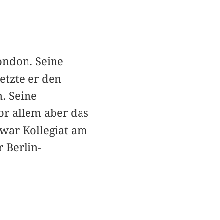
ondon. Seine
etzte er den
n. Seine
or allem aber das
 war Kollegiat am
 Berlin-