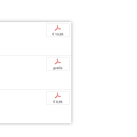
p
€ 14,95
p
gratis
p
€ 9,95