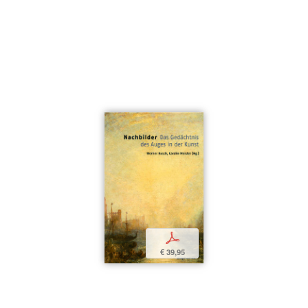
p
€ 39,95