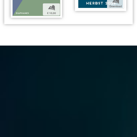
b
b
Download
€ 10,00