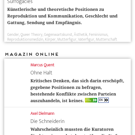
Surrogacies
Künstlerische und theoretische Positionen zu
Reproduktion und Kommunikation, Geschlecht und
Gattung, Sendung und Empfängnis.
Gender
Queer Theory
Gegenwartskunst
Ästhetik
Feminismus
Reproduktionsmedizin
Körper
Mutterfigur
Vaterfigur
Mutterschaft
Magazin Online
Marcus Quent
Ohne Halt
Kritisches Denken, das sich darin erschöpft,
gegebene Positionen zu befragen,
bestehende Konflikte zwischen Parteien
EN
OPEN
auszuhandeln, ist keines.
ACCESS
Axel Dielmann
Die Schneiderin
Wahrscheinlich mussten die Kuratoren