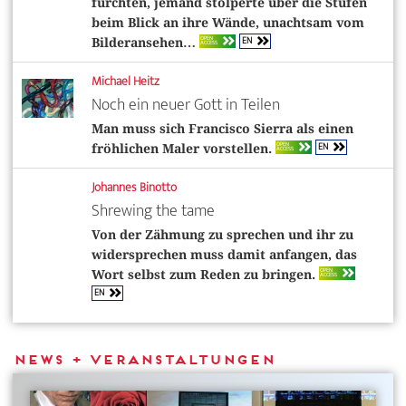
fürchten, jemand stolperte über die Stufen
beim Blick an ihre Wände, unachtsam vom
EN
OPEN
Bilderansehen…
ACCESS
Michael Heitz
Noch ein neuer Gott in Teilen
Man muss sich Francisco Sierra als einen
EN
OPEN
fröhlichen Maler vorstellen.
ACCESS
Johannes Binotto
Shrewing the tame
Von der Zähmung zu sprechen und ihr zu
widersprechen muss damit anfangen, das
OPEN
Wort selbst zum Reden zu bringen.
ACCESS
EN
News + Veranstaltungen