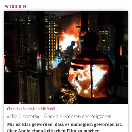
Wissen
Christian Beetz
,
Hendrik Rohlf
»The Cleaners« – Über die Grenzen des Zeigbaren
Mir ist klar geworden, dass es unmöglich geworden ist,
über Apple einen kritischen Film zu machen.