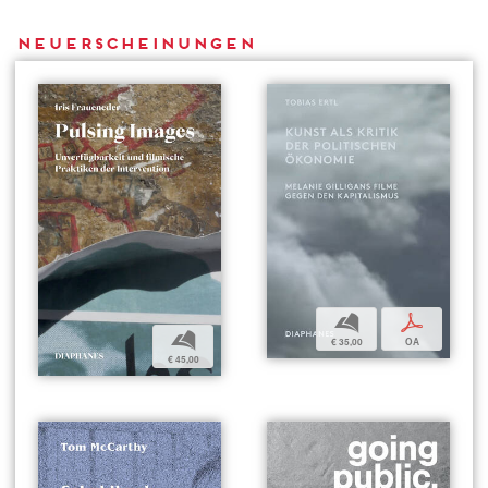
Neuerscheinungen
b
p
b
€ 35,00
OA
€ 45,00