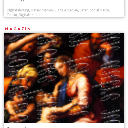
Digitalisierung
Massenmedien
Digitale Medien
Daten
Social Media
Zensur
Digitale Kultur
Magazin