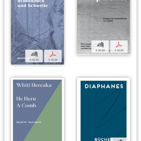
b
p
€ 30,00
€ 30,00
b
p
€ 16,00
€ 18,00