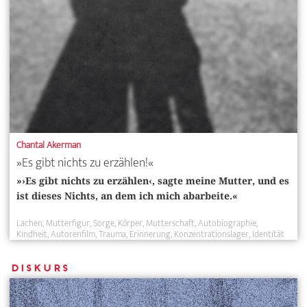
Chantal Akerman
»Es gibt nichts zu erzählen!«
»›Es gibt nichts zu erzählen‹, sagte meine Mutter, und es
ist dieses Nichts, an dem ich mich abarbeite.«
Lachen
Mutterfigur
Sorge
Körper
Mutterschaft
Autobiographie
Kindheit
Autorenfilm
Trauma
Erinnerung
Konzentrationslager
Identität
Diskurs