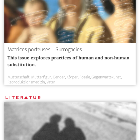
Matrices porteuses – Surrogacies
This issue explores practices of human and non-human
substitution.
Mutterschaft
Mutterfigur
Gender
Körper
Poesie
Gegenwartskunst
Reproduktionsmedizin
Vater
Literatur