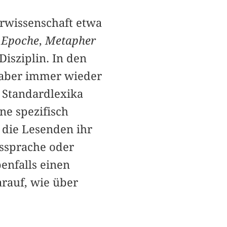
urwissenschaft etwa
:
Epoche
,
Metapher
Disziplin. In den
n aber immer wieder
n Standardlexika
ine spezifisch
 die Lesenden ihr
gssprache oder
nfalls einen
arauf, wie über