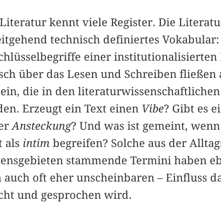
iteratur kennt viele Register. Die Literat
eitgehend technisch definiertes Vokabular
hlüsselbegriffe einer institutionalisierten 
usch über das Lesen und Schreiben fließe
 ein, die in den literaturwissenschaftliche
nden. Erzeugt ein Text einen
Vibe
? Gibt es e
der
Ansteckung
? Und was ist gemeint, wenn
t als
intim
begreifen? Solche aus der Allta
ensgebieten stammende Termini haben ebe
 auch oft eher unscheinbaren – Einfluss d
cht und gesprochen wird.