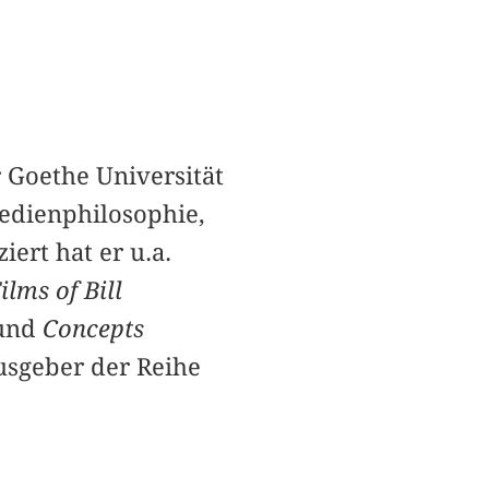
 Goethe Universität
edienphilosophie,
ert hat er u.a.
ilms of Bill
 und
Concepts
sgeber der Reihe ­