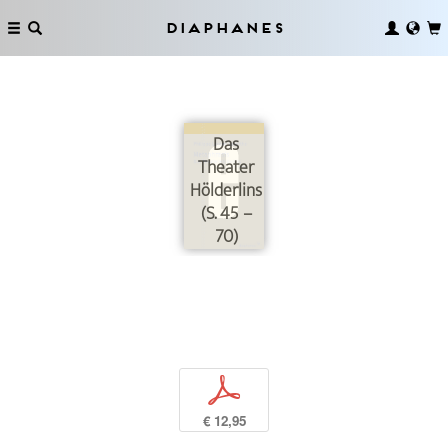
Diaphanes
Das
Theater
Hölderlins
(S. 45 –
70)
p
€ 12,95