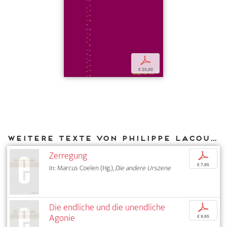
p
€ 25,00
Weitere Texte von Philippe Lacoue-Labarthe bei DIAPHANES
Zerregung
p
€ 7,95
In: Marcus Coelen (Hg.),
Die andere Urszene
Die endliche und die unendliche
p
Agonie
€ 9,95