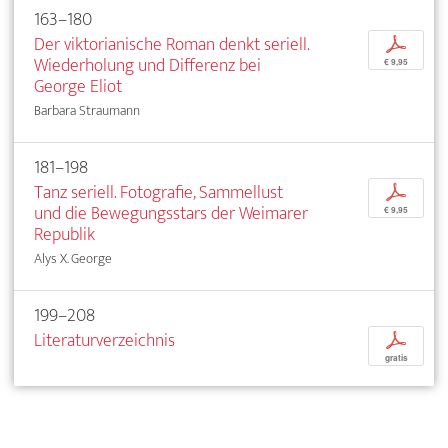
163–180
Der viktorianische Roman denkt seriell.
p
Wiederholung und Differenz bei
€ 9,95
George Eliot
Barbara Straumann
181–198
Tanz seriell. Fotografie, Sammellust
p
und die Bewegungsstars der Weimarer
€ 9,95
Republik
Alys X. George
199–208
Literaturverzeichnis
p
gratis