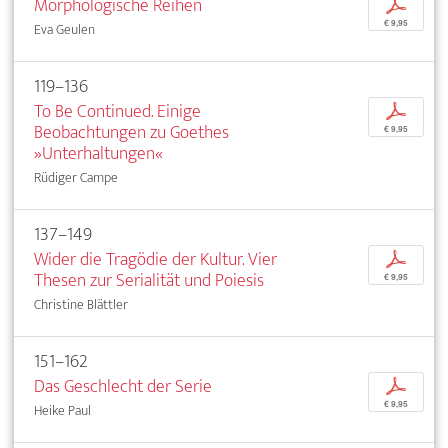
Morphologische Reihen
p
€ 9,95
Eva Geulen
119–136
To Be Continued. Einige
p
Beobachtungen zu Goethes
€ 9,95
»Unterhaltungen«
Rüdiger Campe
137–149
Wider die Tragödie der Kultur. Vier
p
Thesen zur Serialität und Poiesis
€ 9,95
Christine Blättler
151–162
Das Geschlecht der Serie
p
€ 9,95
Heike Paul