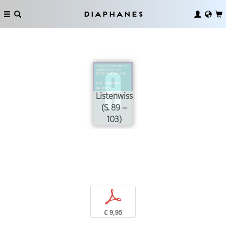
Diaphanes
Listenwissen
(S. 89 –
103)
p
€ 9,95