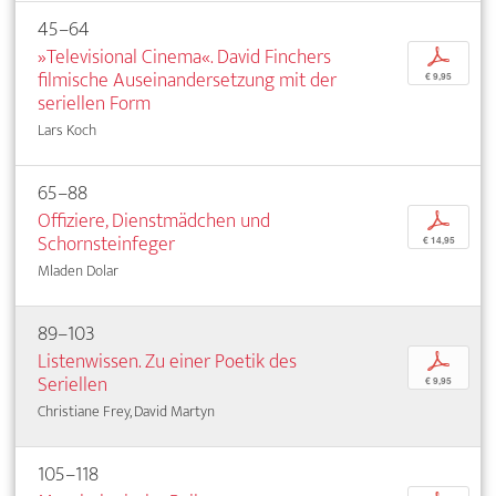
45–64
»Televisional Cinema«. David Finchers
p
filmische Auseinandersetzung mit der
€ 9,95
seriellen Form
Lars Koch
65–88
Offiziere, Dienstmädchen und
p
Schornsteinfeger
€ 14,95
Mladen Dolar
89–103
Listenwissen. Zu einer Poetik des
p
Seriellen
€ 9,95
Christiane Frey, David Martyn
105–118