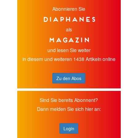
Abonnieren Sie
diaphanes
als
Magazin
und lesen Sie weiter
in diesem und weiteren 1438 Artikeln online
Zu den Abos
Sind Sie bereits Abonnent?
Dann melden Sie sich hier an:
Login