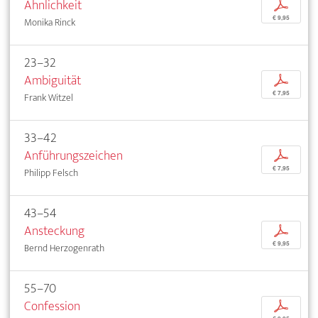
Ähnlichkeit
p
€ 9,95
Monika Rinck
23–32
Ambiguität
p
€ 7,95
Frank Witzel
33–42
Anführungszeichen
p
€ 7,95
Philipp Felsch
43–54
Ansteckung
p
€ 9,95
Bernd Herzogenrath
55–70
Confession
p