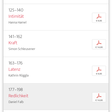
125–140
Intimität
p
€ 9,95
Hanna Hamel
141–162
Kraft
p
€ 14,95
Simon Schleusener
163–176
Latenz
p
€ 9,95
Kathrin Röggla
177–198
Redlichkeit
p
€ 14,95
Daniel Falb