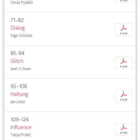
€ 9,95
Sonja Pyykkö
71–82
Dialog
p
€ 9,95
Ingo Schulze
83–94
Glitch
p
€ 9,95
Juan S. Guse
95–108
Haltung
p
€ 9,95
Jan Lietz
109–124
Influence
p
€ 9,95
Tanja Prokić