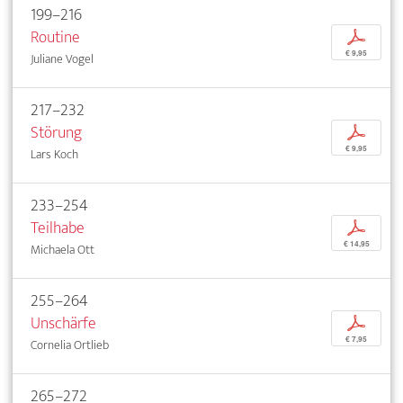
199–216
Routine
p
€ 9,95
Juliane Vogel
217–232
Störung
p
€ 9,95
Lars Koch
233–254
Teilhabe
p
€ 14,95
Michaela Ott
255–264
Unschärfe
p
€ 7,95
Cornelia Ortlieb
265–272