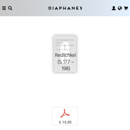
Diaphanes
Redlichkeit
(S. 177 –
198)
p
€ 14,95