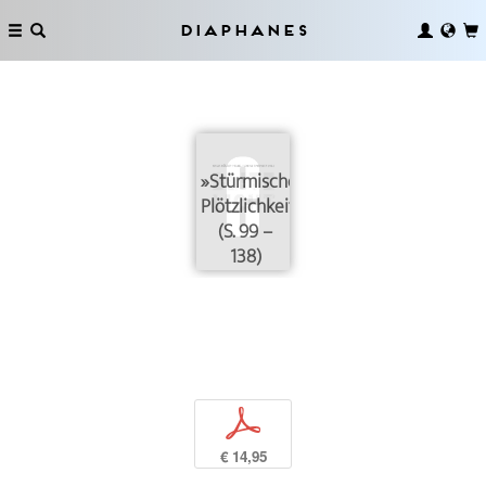
Diaphanes
»Stürmische
Plötzlichkeiten«
(S. 99 –
138)
p
€ 14,95