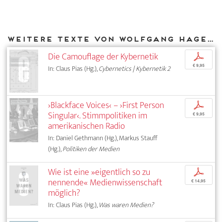
Weitere Texte von Wolfgang Hagen bei DIAPHANES
Die Camouflage der Kybernetik
p
€ 9,95
In: Claus Pias (Hg.),
Cybernetics | Kybernetik 2
›Blackface Voices‹ – ›First Person
p
Singular‹. Stimmpolitiken im
€ 9,95
amerikanischen Radio
In: Daniel Gethmann (Hg.), Markus Stauff
(Hg.),
Politiken der Medien
Wie ist eine »eigentlich so zu
p
nennende« Medienwissenschaft
€ 14,95
möglich?
In: Claus Pias (Hg.),
Was waren Medien?