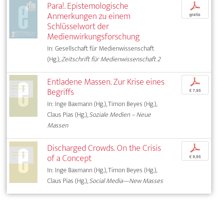
Para!. Epistemologische
p
Anmerkungen zu einem
gratis
Schlüsselwort der
Medienwirkungsforschung
In: Gesellschaft für Medienwissenschaft
(Hg.),
Zeitschrift für Medienwissenschaft 2
Entladene Massen. Zur Krise eines
p
Begriffs
€ 7,95
In: Inge Baxmann (Hg.), Timon Beyes (Hg.),
Claus Pias (Hg.),
Soziale Medien – Neue
Massen
Discharged Crowds. On the Crisis
p
of a Concept
€ 9,95
In: Inge Baxmann (Hg.), Timon Beyes (Hg.),
Claus Pias (Hg.),
Social Media—New Masses