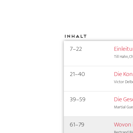
Inhalt
7–22
Einleit
Till Hahn, C
21–40
Die Kon
Victor Delb
39–59
Die Ges
Martial Gue
61–79
Wovon i
Bertrand B