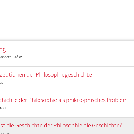
ung
harlotte Szász
zeptionen der Philosophiegeschichte
os
chichte der Philosophie als philosophisches Problem
roult
st die Geschichte der Philosophie die Geschichte?
inoche