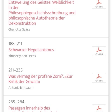
Entzweiung des Geistes: Weiblichkeit
p
in der
€ 14,95
Philosophiegeschichtsschreibung und
philosophische Autotheorie der
Dekonstruktion
Charlotte Szász
188–211
Schwarzer Hegelianismus
p
€ 14,95
Kimberly Ann Harris
211–235
Was vermag der profane Zorn?. »Zur
p
Kritik der Gewalt«
€ 14,95
Antonia Birnbaum
235–264
Passagen innerhalb des
p