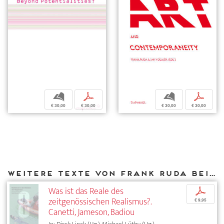
b
p
b
p
€ 30,00
€ 30,00
€ 30,00
€ 30,00
Weitere Texte von Frank Ruda bei DIAPHANES
Was ist das Reale des
p
zeitgenössischen Realismus?.
€ 9,95
Canetti, Jameson, Badiou