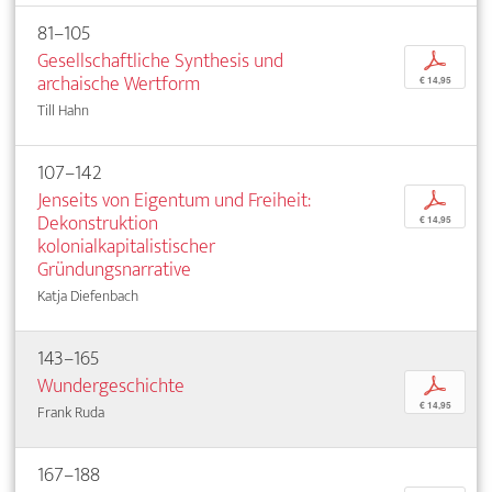
81–105
Gesellschaftliche Synthesis und
p
archaische Wertform
€ 14,95
Till Hahn
107–142
Jenseits von Eigentum und Freiheit:
p
Dekonstruktion
€ 14,95
kolonialkapitalistischer
Gründungsnarrative
Katja Diefenbach
143–165
Wundergeschichte
p
€ 14,95
Frank Ruda
167–188