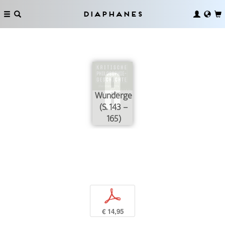
Diaphanes
Wundergeschichte
(S. 143 –
165)
p
€ 14,95