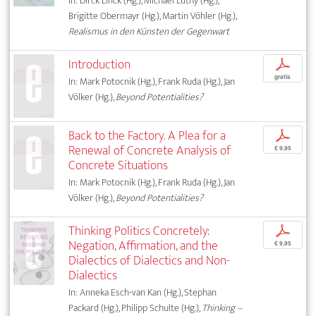
In: Dirck Linck (Hg.), Michael Lüthy (Hg.),
Brigitte Obermayr (Hg.), Martin Vöhler (Hg.),
Realismus in den Künsten der Gegenwart
Introduction
p
gratis
In: Mark Potocnik (Hg.), Frank Ruda (Hg.), Jan
Völker (Hg.),
Beyond Potentialities?
Back to the Factory. A Plea for a
p
Renewal of Concrete Analysis of
€ 9,95
Concrete Situations
In: Mark Potocnik (Hg.), Frank Ruda (Hg.), Jan
Völker (Hg.),
Beyond Potentialities?
Thinking Politics Concretely:
p
Negation, Affirmation, and the
€ 9,95
Dialectics of Dialectics and Non-
Dialectics
In: Anneka Esch-van Kan (Hg.), Stephan
Packard (Hg.), Philipp Schulte (Hg.),
Thinking –