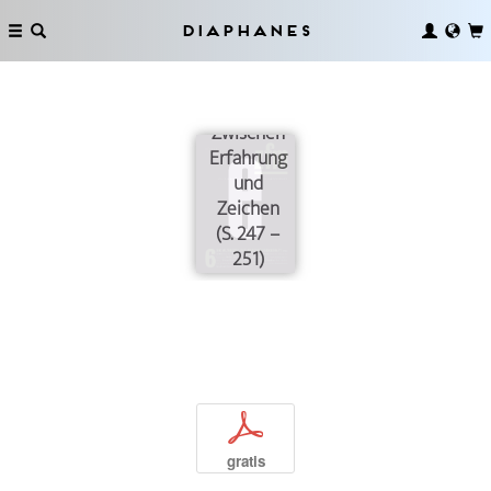
Diaphanes
Zwischen
Erfahrung
und
Zeichen
(S. 247 –
251)
p
gratis