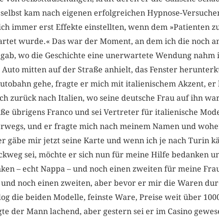
ls selbst kam nach eigenen erfolgreichen Hypnose-Versuch
ich immer erst Effekte einstellten, wenn dem »Patienten 
artet wurde.« Das war der Moment, an dem ich die noch a
egab, wo die Geschichte eine unerwartete Wendung nahm i
n Auto mitten auf der Straße anhielt, das Fenster herunter
Autobahn gehe, fragte er mich mit italienischem Akzent, er
ch zurück nach Italien, wo seine deutsche Frau auf ihn war
eiße übrigens ­Franco und sei Vertreter für italienische Mo
erwegs, und er fragte mich nach meinem Namen und woher
r gäbe mir jetzt seine Karte und wenn ich je nach Turin kä
ckweg sei, möchte er sich nun für meine Hilfe bedanken 
enken – echt Nappa – und noch einen zweiten für meine Fra
 und noch einen zweiten, aber bevor er mir die Waren durc
og die beiden Modelle, feinste Ware, Preise weit über 1000
gte der Mann lachend, aber gestern sei er im Casino gewes