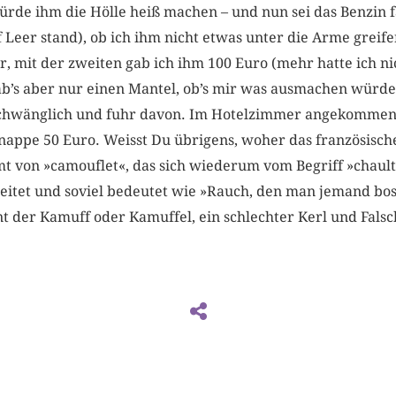
würde ihm die Hölle heiß machen – und nun sei das Benzin f
f Leer stand), ob ich ihm nicht etwas unter die Arme greife
 mit der zweiten gab ich ihm 100 Euro (mehr hatte ich nic
gäb’s aber nur einen Mantel, ob’s mir was ausmachen würd
schwänglich und fuhr davon. Im Hotelzimmer angekommen 
nappe 50 Euro. Weisst Du übrigens, woher das französisc
von »camouflet«, das sich wiederum vom Begriff »chault ­
leitet und soviel bedeutet wie »Rauch, den man jemand bosh
 der Kamuff oder Kamuffel, ein schlechter Kerl und Falsc