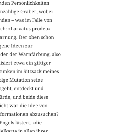
nden Persönlichkeiten
unzählige Gräber, wobei
den – was im Falle von
och: »Larvatus prodeo«
 Tarnung. Der oben schon
gene Ideen zur
der der Warnfärbung, also
siert etwa ein giftiger
rsunken im Sitzsack meines
olge Mutation seine
ngeht, entdeckt und
ürde, und beide diese
cht war die Idee von
Informationen abzusuchen?
ngels lästert, »die
elkarte in allen ihren