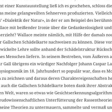
t einer Kunstausstellung ließ ich es geschehen, schloss 
das meine gelangweilten Sehnerven produzierten. Vielleich
s’ »Dialektik der Natur», in der er am Beispiel des berühm
lace mit beißender Ironie über die Gedankenlosigkeit und
herzieht? Wallace meinte nämlich, mit Hilfe der damals 
er Gallschen Schädelkarte nachweisen zu können. Diese von
wickelte Lehre sollte anhand der Schädelstruktur Rückschl
ines Menschen liefern. In seinem Bestreben, vom Äußeren a
r Gall übrigens ein würdiger Nachfolger Johann Caspar La
Physiognomik im 18. Jahrhundert so populär war, dass es M
n zu zeichnen und daraus deren Charaktereigenschaften h
 auch die Gallschen Schädelkarte boten dank ihrer Abstra
 Welt, waren so etwas wie Gesichtserkennungsalgorithmen
seudowissenschaftlichen Unterfütterung der Rassentheorien
 seine Theorien zu untermauern, sammelte und vermaß uns