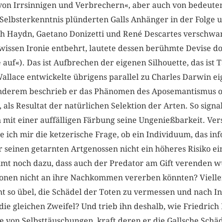
 von Irrsinnigen und Verbrechern«, aber auch von bedeute
 Selbsterkenntnis plünderten Galls Anhänger in der Folge 
ph Haydn, Gaetano Donizetti und René Descartes verschwan
ewissen Ironie entbehrt, lautete dessen berühmte Devise d
e auf«). Das ist Aufbrechen der eigenen Silhouette, das ist
allace entwickelte übrigens parallel zu Charles Darwin ei
 anderem beschrieb er das Phänomen des Aposemantismus o
als Resultat der natürlichen Selektion der Arten. So signali
 mit einer auffälligen Färbung seine Ungenießbarkeit. Ve
 ich mir die ketzerische Frage, ob ein Individuum, das inf
 seinen getarnten Artgenossen nicht ein höheres Risiko ei
t noch dazu, dass auch der Predator am Gift verenden w
onen nicht an ihre Nachkommen vererben könnten? Viellei
cht so übel, die Schädel der Toten zu vermessen und nach 
die gleichen Zweifel? Und trieb ihn deshalb, wie Friedrich E
e von Selbsttäuschungen, kraft deren er die Gallsche Schäd