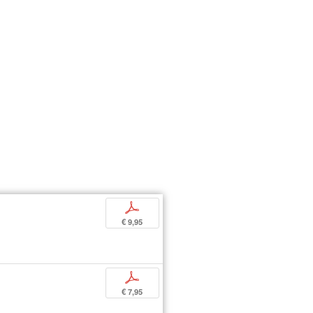
p
€ 9,95
p
€ 7,95