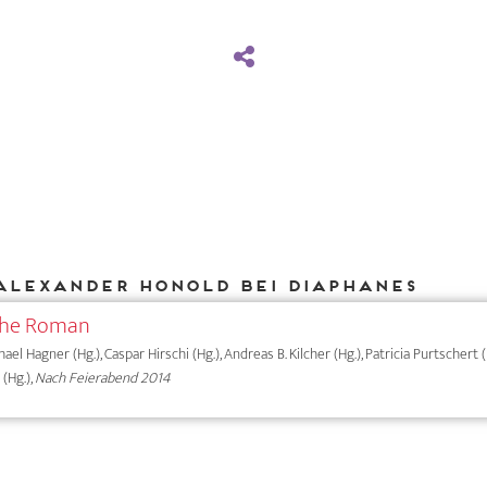
Alexander Honold bei DIAPHANES
che Roman
hael Hagner (Hg.), Caspar Hirschi (Hg.), Andreas B. Kilcher (Hg.), Patricia Purtschert (
 (Hg.),
Nach Feierabend 2014