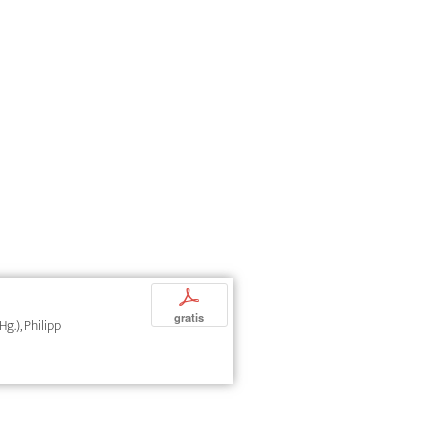
p
gratis
Hg.), Philipp