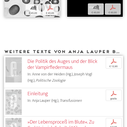
b
p
b
p
€ 40,00
€ 40,00
€ 45,00
€ 45,00
Weitere Texte von Anja Lauper bei DIAPHANES
Die Politik des Auges und der Blick
p
der Vampirfledermaus
€ 12,95
In: Anne von der Heiden (Hg.), Joseph Vogl
(Hg.),
Politische Zoologie
Einleitung
p
gratis
In: Anja Lauper (Hg.),
Transfusionen
»Der Lebensproceß im Blute«. Zu
p