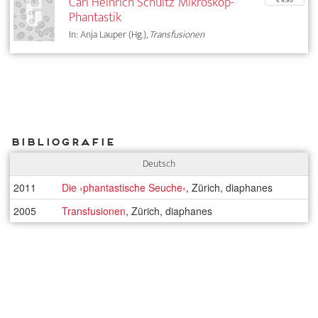
Carl Heinrich Schultz’ Mikroskop-
€ 9,95
Phantastik
In: Anja Lauper (Hg.),
Transfusionen
Bibliografie
Deutsch
2011
Die ›phantastische Seuche‹
, Zürich, diaphanes
2005
Transfusionen
, Zürich, diaphanes