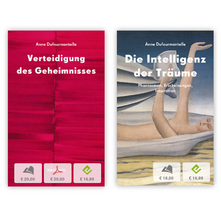
b
e
b
p
e
€ 18,00
€ 16,99
€ 20,00
€ 20,00
€ 16,99