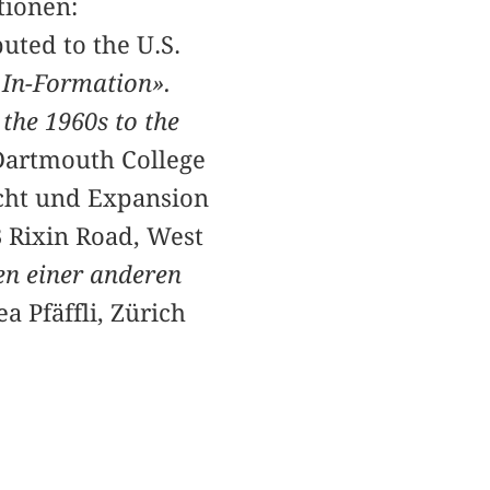
tionen:
ted to the U.S.
 In-Formation».
the 1960s to the
Dartmouth College
acht und Expansion
3 Rixin Road, West
en einer anderen
a Pfäffli, Zürich