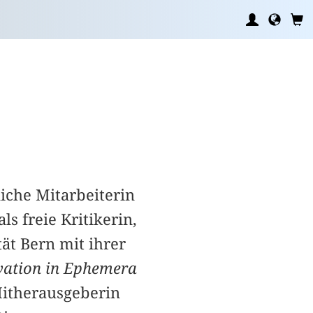
liche Mitarbeiterin
s freie Kritikerin,
tät Bern mit ihrer
vation in Ephemera
Mitherausgeberin