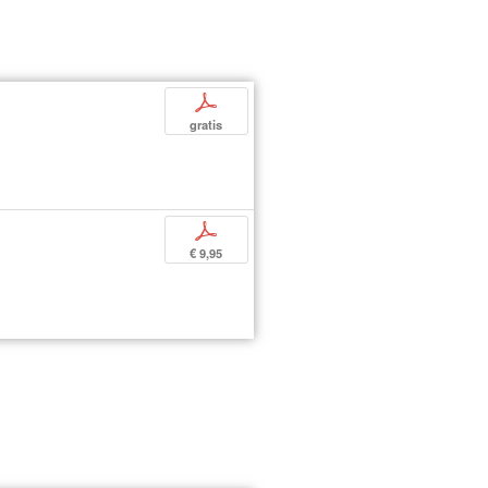
p
gratis
p
€ 9,95