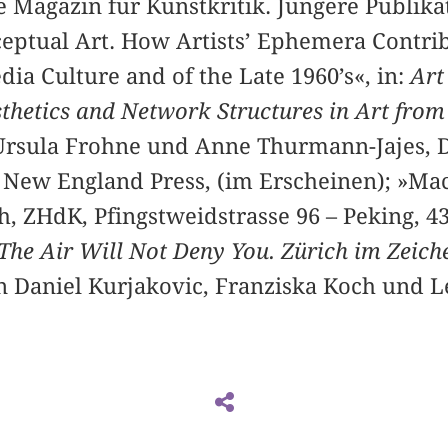
 Magazin für Kunstkritik. Jüngere Publika
ptual Art. How Artists’ Ephemera Contribu
ia Culture and of the Late 1960’s«, in:
Art
etics and Network Structures in Art from 
 Ursula Frohne und Anne Thurmann-Jajes, 
of New England Press, (im Erscheinen); »M
, ZHdK, Pfingstweidstrasse 96 – Peking, 4
The Air Will Not Deny You. Zürich im Zeich
on Daniel Kurjakovic, Franziska Koch und Le