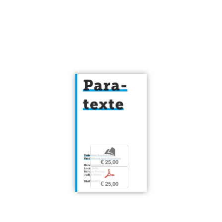
b
€ 25,00
p
€ 25,00