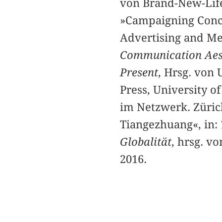
von Brand-New-Life
»Campaigning Conce
Advertising and Med
Communication Aesth
Present
, Hrsg. von
Press, University 
im Netzwerk. Zürich
Tiangezhuang«, in:
Globalität
, hrsg. v
2016.