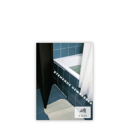
b
€ 34,95