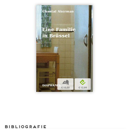
b
e
€ 15,00
€ 12,99
Bibliografie