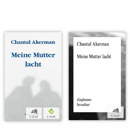
b
b
e
€ 15,00
€ 22,00
€ 19,99