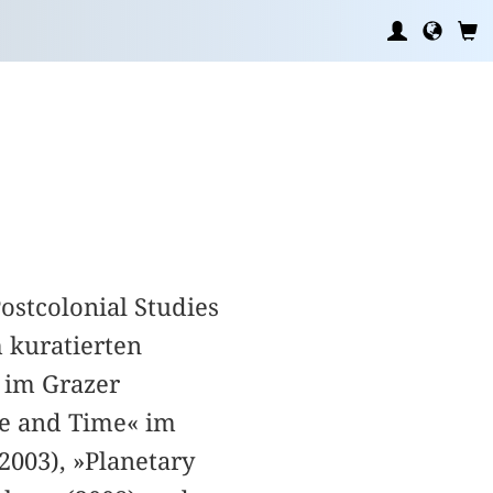
Postcolonial Studies
 kuratierten
 im Grazer
ce and Time« im
003), »Planetary