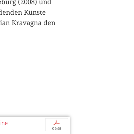
burg (2008) und
ldenden Künste
tian Kravagna den
mine
p
€ 9,95