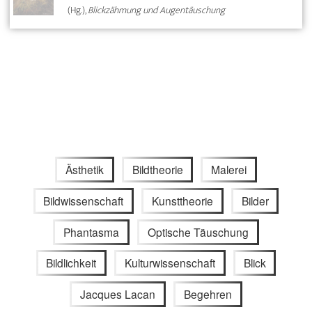
(Hg.),
Blickzähmung und Augentäuschung
Ästhetik
Bildtheorie
Malerei
Bildwissenschaft
Kunsttheorie
Bilder
Phantasma
Optische Täuschung
Bildlichkeit
Kulturwissenschaft
Blick
Jacques Lacan
Begehren