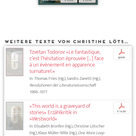
€ 25,00
€ 25,00
Weitere Texte von Christine Lötscher bei DIAPHANES
Tzvetan Todorov: »Le fantastique,
p
c’est l’hésitation éprouvée […] face
gratis
à un événement en apparence
surnaturel.«
In: Thomas Fries (Hg.), Sandro Zanetti (Hg.),
Revolutionen der Literaturwissenschaft
1966–1971
»This world is a graveyard of
p
stories« Erzählkritik in
€ 14,95
»Westworld«
In: Elisabeth Bronfen (Hg.), Christine Lötscher
(Hg.), Klaus Müller-Wille (Hg.),
One More Loop