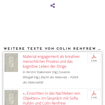
Weitere Texte von Colin Renfrew bei DIAPHANES
Material engagement als kreativer
p
menschlicher Prozess und das
€ 9,95
kognitive Leben der Dinge
In: Kerstin Stakemeier (Hg.), Susanne
Witzgall (Hg.),
Macht des Materials – Politik
der Materialität
»...Einsichten in das Nachleben von
p
Objekten«. Im Gespräch mit Sofia
€ 7,95
Hultén und Colin Renfrew