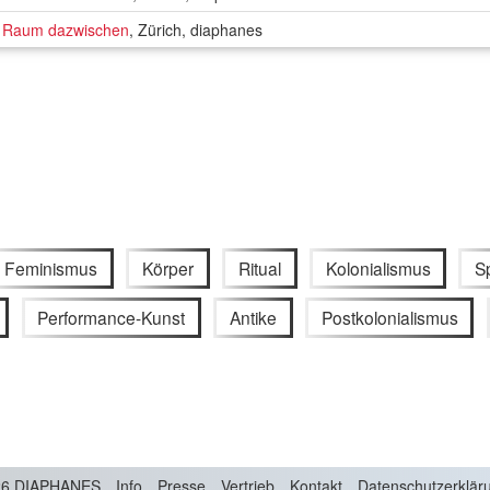
r Raum dazwischen
, Zürich, diaphanes
Feminismus
Körper
Ritual
Kolonialismus
Sp
Performance-Kunst
Antike
Postkolonialismus
6 DIAPHANES
Info
Presse
Vertrieb
Kontakt
Datenschutzerklär