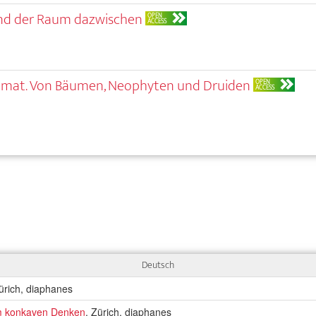
und der Raum dazwischen
OPEN
ACCESS
eimat. Von Bäumen, Neophyten und Druiden
OPEN
ACCESS
Deutsch
Zürich, diaphanes
 konkaven Denken
, Zürich, diaphanes