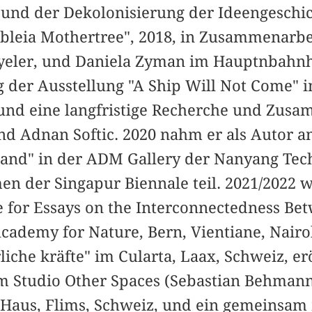
und der Dekolonisierung der Ideengeschic
bleia Mothertree", 2018, in Zusammenarbe
yeler, und Daniela Zyman im Hauptnbahnh
g der Ausstellung "A Ship Will Not Come" 
nd eine langfristige Recherche und Zusa
nd Adnan Softic. 2020 nahm er als Autor a
land" in der ADM Gallery der Nanyang Tec
en der Singapur Biennale teil. 2021/2022 w
e for Essays on the Interconnectedness Be
cademy for Nature, Bern, Vientiane, Nairo
liche kräfte" im Cularta, Laax, Schweiz, er
m Studio Other Spaces (Sebastian Behman
 Haus, Flims, Schweiz, und ein gemeinsam