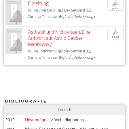
Einleitung
p
gratis
In: Ilka Brombach (Hg.), Dirk Setton (Hg.),
Cornelia Temesvári (Hg.),
»Ästhetisierung«
Ästhetik und Nichtwissen. Eine
p
Antwort auf Astrid Deuber-
€ 7,95
Mankowsky
In: Ilka Brombach (Hg.), Dirk Setton (Hg.),
Cornelia Temesvári (Hg.),
»Ästhetisierung«
Bibliografie
Deutsch
2012
Unvermögen
, Zürich, diaphanes