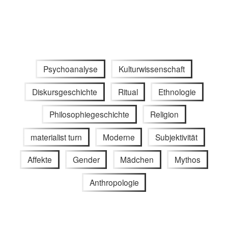
Psychoanalyse
Kulturwissenschaft
Diskursgeschichte
Ritual
Ethnologie
Philosophiegeschichte
Religion
materialist turn
Moderne
Subjektivität
Affekte
Gender
Mädchen
Mythos
Anthropologie