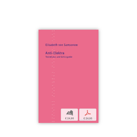
b
p
€ 24,95
€ 24,95