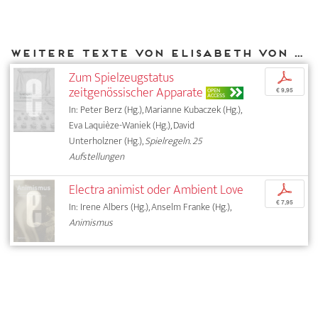
Weitere Texte von Elisabeth von Samsonow bei DIAPHANES
Zum Spielzeugstatus
p
zeitgenössischer Apparate
OPEN
€ 9,95
ACCESS
In: Peter Berz (Hg.), Marianne Kubaczek (Hg.),
Eva Laquièze-Waniek (Hg.), David
Unterholzner (Hg.),
Spielregeln. 25
Aufstellungen
Electra animist oder Ambient Love
p
€ 7,95
In: Irene Albers (Hg.), Anselm Franke (Hg.),
Animismus