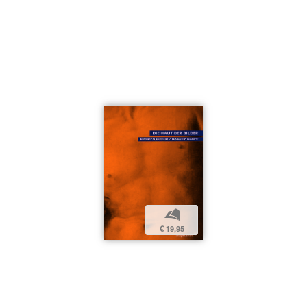
b
€ 19,95