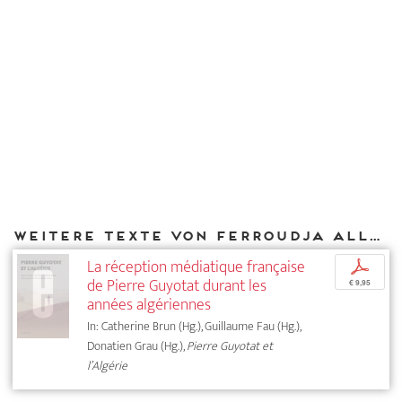
Weitere Texte von Ferroudja Allouache bei DIAPHANES
La réception médiatique française
p
de Pierre Guyotat durant les
€ 9,95
années algériennes
In: Catherine Brun (Hg.), Guillaume Fau (Hg.),
Donatien Grau (Hg.),
Pierre Guyotat et
l’Algérie