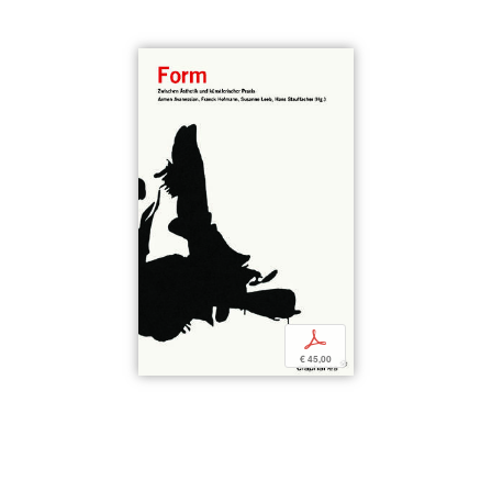
p
€ 45,00