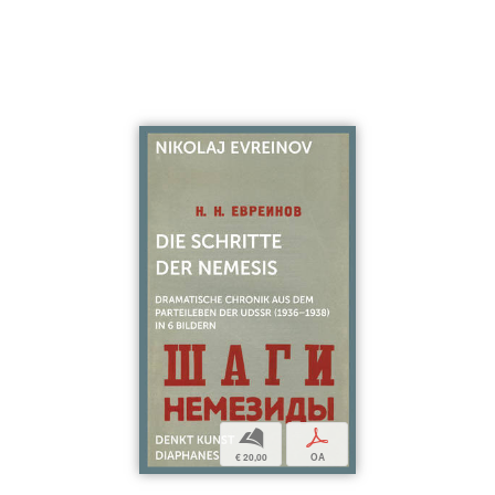
b
p
€ 20,00
OA