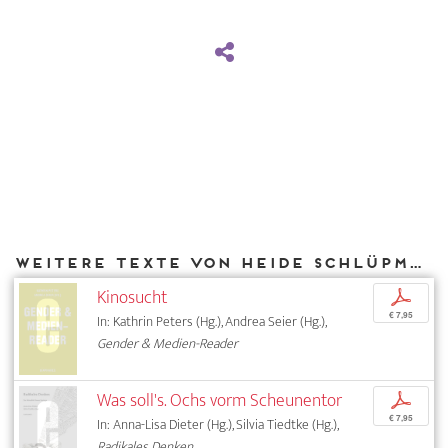
Weitere Texte von Heide Schlüpmann bei DIAPHANES
Kinosucht
p
€ 7,95
In: Kathrin Peters (Hg.), Andrea Seier (Hg.),
Gender & Medien-Reader
Was soll's. Ochs vorm Scheunentor
p
€ 7,95
In: Anna-Lisa Dieter (Hg.), Silvia Tiedtke (Hg.),
Radikales Denken