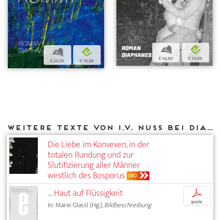
b
e
b
e
€ 16,00
€ 14,99
€ 22,50
€ 18,99
Weitere Texte von I.V. Nuss bei DIAPHANES
Die Liebe im Konvexen, in der
totalen ­Rundung und zur
Slutifizierung aller Männer
westlich des Bosporus
ABO
… Haut auf Flüssigkeit
p
gratis
In: Marie Glassl (Hg.),
Bildbeschreibung