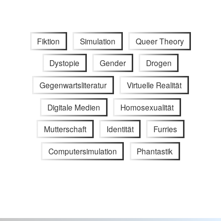
Fiktion
Simulation
Queer Theory
Dystopie
Gender
Drogen
Gegenwartsliteratur
Virtuelle Realität
Digitale Medien
Homosexualität
Mutterschaft
Identität
Furries
Computersimulation
Phantastik