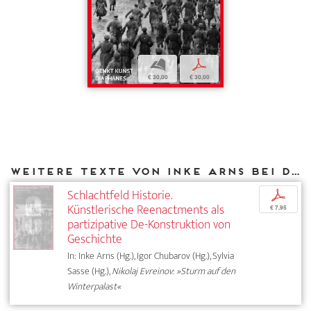
b
p
€ 30,00
€ 30,00
Weitere Texte von Inke Arns bei DIAPHANES
Schlachtfeld Historie.
p
Künstlerische Reenactments als
€ 7,95
partizipative De-Konstruktion von
Geschichte
In: Inke Arns (Hg.), Igor Chubarov (Hg.), Sylvia
Sasse (Hg.),
Nikolaj Evreinov: »Sturm auf den
Winterpalast«