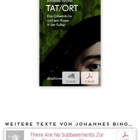
b
p
€ 30,00
€ 30,00
Weitere Texte von Johannes Binotto bei DIAPHANES
There Are No Subbasements. Zur
p