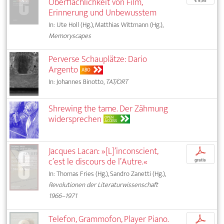
Oberflächlichkeit von Film,
€ 9,95
Erinnerung und Unbewusstem
In: Ute Holl (Hg.), Matthias Wittmann (Hg.),
Memoryscapes
Perverse Schauplätze: Dario
Argento
ABO
In: Johannes Binotto,
TAT/ORT
Shrewing the tame. Der Zähmung
widersprechen
OPEN
ACCESS
Jacques Lacan: »[L]’inconscient,
p
c’est le discours de l’Autre.«
gratis
In: Thomas Fries (Hg.), Sandro Zanetti (Hg.),
Revolutionen der Literaturwissenschaft
1966–1971
Telefon, Grammofon, Player Piano.
p