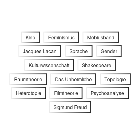
Kino
Feminismus
Möbiusband
Jacques Lacan
Sprache
Gender
Kulturwissenschaft
Shakespeare
Raumtheorie
Das Unheimliche
Topologie
Heterotopie
Filmtheorie
Psychoanalyse
Sigmund Freud