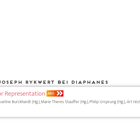
Joseph Rykwert bei DIAPHANES
or Representation
ABO
cqueline Burckhardt (Hg.), Marie Theres Stauffer (Hg.), Philip Ursprung (Hg.),
Art His