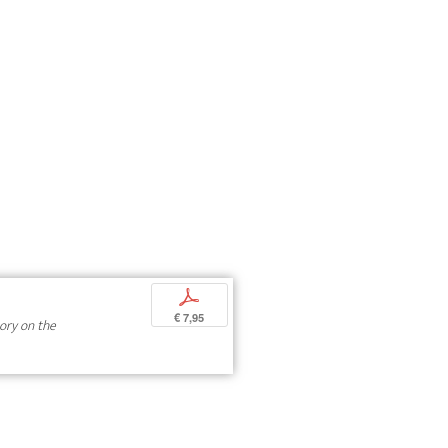
p
€ 7,95
tory on the