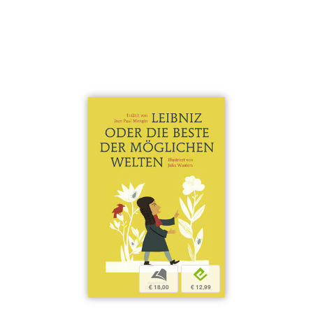
b
e
€ 18,00
€ 12,99