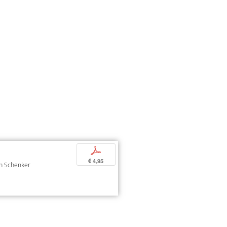
p
€ 4,95
oph Schenker