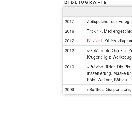
Bibliografie
2017
Zeitspeicher der Fotogr
2016
Trick 17. Mediengeschi
2012
Blitzlicht
, Zürich, diaph
2012
»Gefährdete Objekte. Zu
Krüger (Hg.): Werkzeug
2010
»Präzise Bilder. Die Pla
Inszenierung. Maske und
Köln, Weimar, Böhlau
2009
»Barthes’ Gespenster«, 