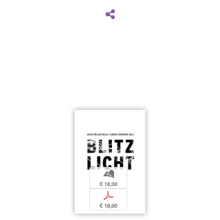
b
€ 18,00
p
€ 18,00