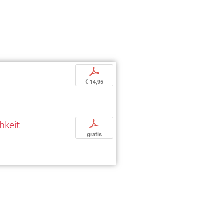
p
€ 14,95
hkeit
p
gratis