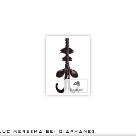
b
€ 350,00
Luc Meresma bei DIAPHANES