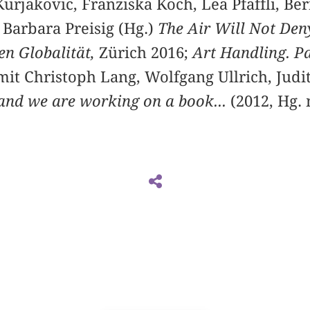
 Kurjakovic, Franziska Koch, Lea Pfäffli, Be
Barbara Preisig (Hg.)
The Air Will Not Den
en Globalität,
Zürich 2016;
Art Handling. Pa
mit Christoph Lang, Wolfgang Ullrich, Judi
 and we are working on a book...
(2012, Hg. 