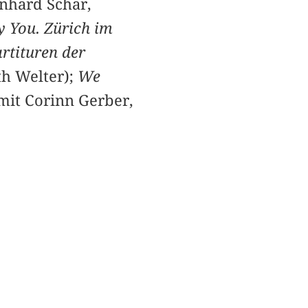
rnhard Schär,
y You. Zürich im
rtituren der
th Welter);
We
mit Corinn Gerber,