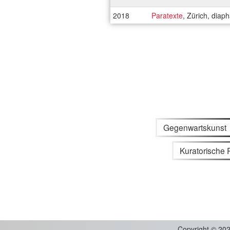
2018
Paratexte
, Zürich, diap
Gegenwartskunst
Kuratorische 
Copyright
©
202