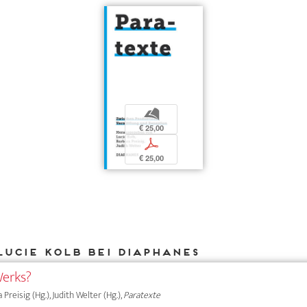
b
€ 25,00
p
€ 25,00
Lucie Kolb bei DIAPHANES
erks?
a Preisig (Hg.), Judith Welter (Hg.),
Paratexte