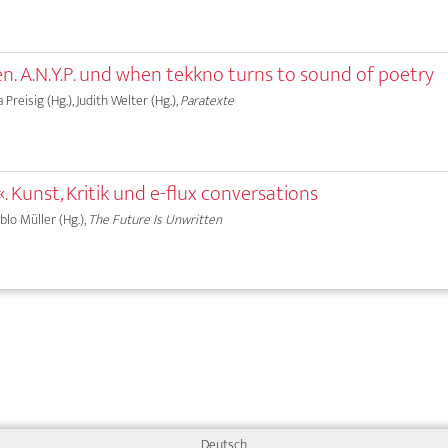
. A.N.Y.P. und when tekkno turns to sound of poetry
a Preisig (Hg.), Judith Welter (Hg.),
Paratexte
. Kunst, Kritik und e-flux conversations
ablo Müller (Hg.),
The Future Is Unwritten
Deutsch