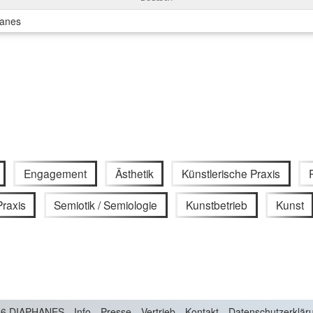
hanes
Engagement
Ästhetik
Künstlerische Praxis
Praxis
Semiotik / Semiologie
Kunstbetrieb
Kunst
6 DIAPHANES
Info
Presse
Vertrieb
Kontakt
Datenschutzerklär