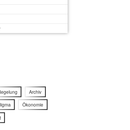
r
Regelung
Archiv
digma
Ökonomie
t