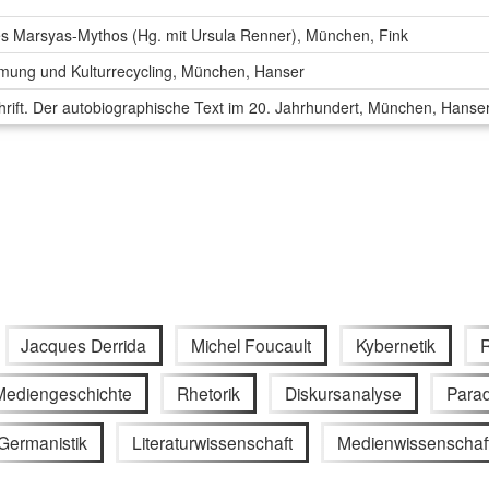
s Marsyas-Mythos (Hg. mit Ursula Renner), München, Fink
mmung und Kulturrecycling, München, Hanser
hrift. Der autobiographische Text im 20. Jahrhundert, München, Hanse
Jacques Derrida
Michel Foucault
Kybernetik
Mediengeschichte
Rhetorik
Diskursanalyse
Para
Germanistik
Literaturwissenschaft
Medienwissenschaf