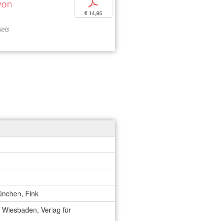
 von
p
€ 14,95
iels
München, Fink
 Wiesbaden, Verlag für