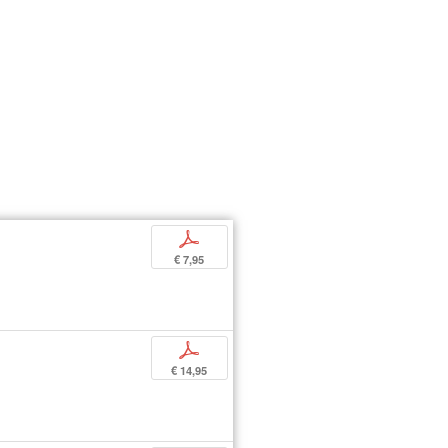
p
€ 7,95
p
€ 14,95