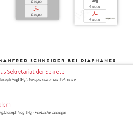
b
€ 40,00
€ 45,00
p
p
€ 40,00
€ 45,00
Manfred Schneider bei DIAPHANES
as Sekretariat der Sekrete
 Joseph Vogl (Hg.),
Europa: Kultur der Sekretäre
blem
g.), Joseph Vogl (Hg.),
Politische Zoologie