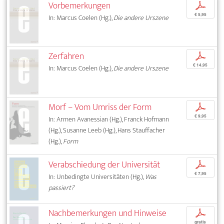
Vorbemerkungen
p
€ 5,95
In: Marcus Coelen (Hg.),
Die andere Urszene
Zerfahren
p
€ 14,95
In: Marcus Coelen (Hg.),
Die andere Urszene
Morf – Vom Umriss der Form
p
€ 9,95
In: Armen Avanessian (Hg.), Franck Hofmann
(Hg.), Susanne Leeb (Hg.), Hans Stauffacher
(Hg.),
Form
Verabschiedung der Universität
p
€ 7,95
In: Unbedingte Universitäten (Hg.),
Was
passiert?
Nachbemerkungen und Hinweise
p
gratis