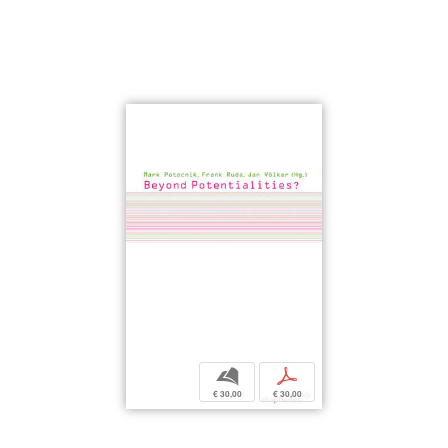
b
p
€ 30,00
€ 30,00