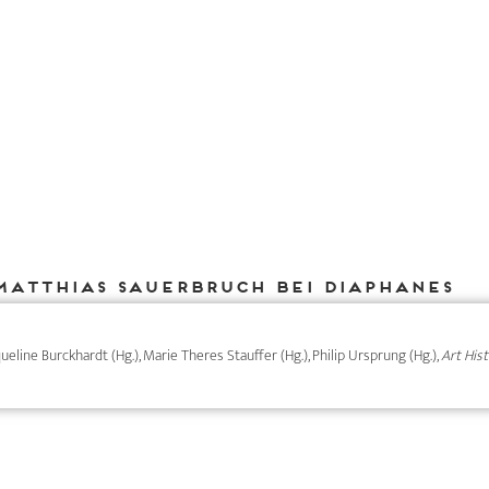
Matthias Sauerbruch bei DIAPHANES
cqueline Burckhardt (Hg.), Marie Theres Stauffer (Hg.), Philip Ursprung (Hg.),
Art His