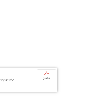
p
gratis
tory on the