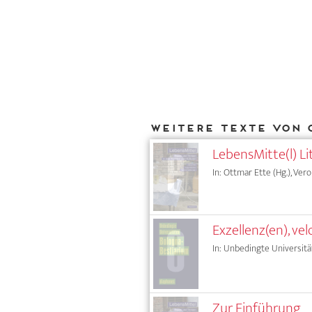
Weitere Texte von 
LebensMitte(l) Li
In: Ottmar Ette (Hg.), Vero
Exzellenz(en), vel
In: Unbedingte Universitä
Zur Einführung