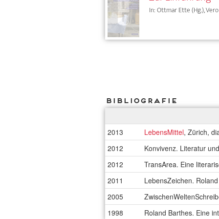
In: Ottmar Ette (Hg.), Vero
Bibliografie
2013
LebensMittel
, Zürich, d
2012
Konvivenz. Literatur u
2012
TransArea. Eine literari
2011
LebensZeichen. Roland 
2005
ZwischenWeltenSchreibe
1998
Roland Barthes. Eine in