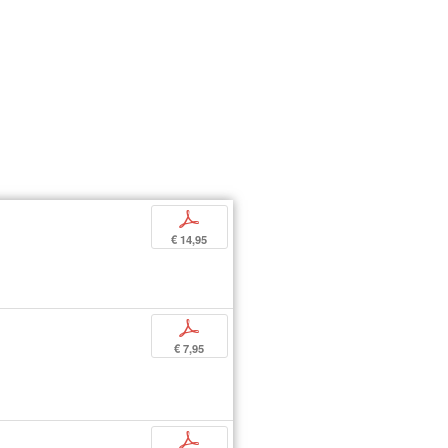
p
€ 14,95
p
€ 7,95
p