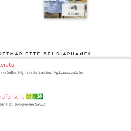
b
€ 30,00
Ottmar Ette bei DIAPHANES
teratur
nika Sellier (Hg.), Yvette Sánchez (Hg.),
LebensMittel
ociferische
OPEN
ACCESS
ten (Hg.),
Bologna-Bestiarium