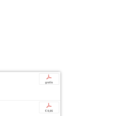
p
gratis
p
€ 9,95