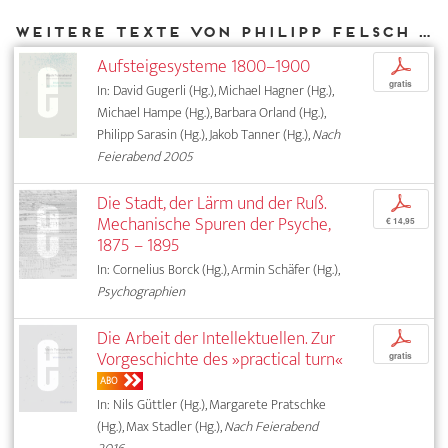
Weitere Texte von Philipp Felsch bei DIAPHANES
Aufsteigesysteme 1800–1900
p
gratis
In: David Gugerli (Hg.), Michael Hagner (Hg.),
Michael Hampe (Hg.), Barbara Orland (Hg.),
Philipp Sarasin (Hg.), Jakob Tanner (Hg.),
Nach
Feierabend 2005
Die Stadt, der Lärm und der Ruß.
p
Mechanische Spuren der Psyche,
€ 14,95
1875 – 1895
In: Cornelius Borck (Hg.), Armin Schäfer (Hg.),
Psychographien
Die Arbeit der Intellektuellen. Zur
p
Vorgeschichte des »practical turn«
gratis
ABO
In: Nils Güttler (Hg.), Margarete Pratschke
(Hg.), Max Stadler (Hg.),
Nach Feierabend