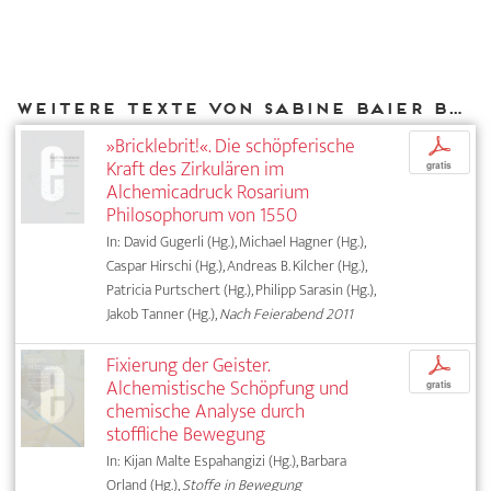
Weitere Texte von Sabine Baier bei DIAPHANES
»Bricklebrit!«. Die schöpferische
p
Kraft des Zirkulären im
gratis
Alchemicadruck Rosarium
Philosophorum von 1550
In: David Gugerli (Hg.), Michael Hagner (Hg.),
Caspar Hirschi (Hg.), Andreas B. Kilcher (Hg.),
Patricia Purtschert (Hg.), Philipp Sarasin (Hg.),
Jakob Tanner (Hg.),
Nach Feierabend 2011
Fixierung der Geister.
p
Alchemistische Schöpfung und
gratis
chemische Analyse durch
stoffliche Bewegung
In: Kijan Malte Espahangizi (Hg.), Barbara
Orland (Hg.),
Stoffe in Bewegung