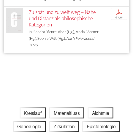
Zu spät und zu weit weg – Nähe
p
und Distanz als philosophische
€ 7,95
Kategorien
In: Sandra Bärnreuther (Hg.), Maria Böhmer
(Hg.), Sophie Witt (Hg.),
Nach Feierabend
2020
Kreislauf
Materialfluss
Alchimie
Genealogie
Zirkulation
Epistemologie